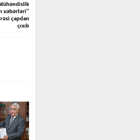
Mühəndislik
 xəbərləri”
mrəsi çapdan
çıxıb