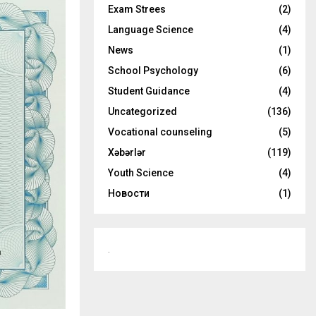
o
Exam Strees
(2)
r
R
Language Science
(4)
:
C
News
(1)
School Psychology
(6)
H
Student Guidance
(4)
Uncategorized
(136)
Vocational counseling
(5)
Xəbərlər
(119)
Youth Science
(4)
Новости
(1)
.