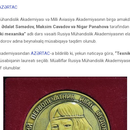
AZƏRTAC
həndislik Akademiyası və Milli Aviasiya Akademiyasının birgə əməkda
 Ədalət Səmədov, Maksim Cavadov və Nigar Pənahova
tərəfindən 
ki mexanika”
adlı dərs vəsaiti Rusiya Mühəndislik Akademiyasının elan
odorov adına beynəlxalq müsabiqəyə təqdim olunub.
Akademiyasından
AZƏRTAC
-a bildirilib ki, yekun nəticəyə görə,
“Texni
üsabiqənin laureatı seçilib. Müəlliflər Rusiya Mühəndislik Akademiyas
if olunublar.