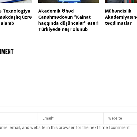
və Texnologiya
Akademik Əhəd
Mühəndislik
məkdaşlıq üzrə
Canəhmədovun “Kainat
Akademiyasın
alanıb
haqqında düşüncələr” əsəri
təqdimatlar
Türkiyədə nəşr olunub
MMENT
me, email, and website in this browser for the next time I comment.