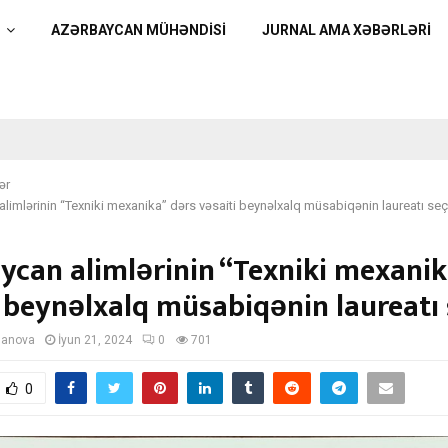
AZƏRBAYCAN MÜHƏNDİSİ
JURNAL AMA XƏBƏRLƏRI
ər
limlərinin “Texniki mexanika” dərs vəsaiti beynəlxalq müsabiqənin laureatı seçi
ycan alimlərinin “Texniki mexanik
 beynəlxalq müsabiqənin laureatı 
manova
İyun 21, 2024
0
701
0