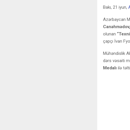
Bakı, 21 iyun,
Azərbaycan Mü
Canəhmədov,
olunan
“Texni
çapçı İvan Fy
Mühəndislik 
dərs vəsaiti m
Medalı
ilə təlt