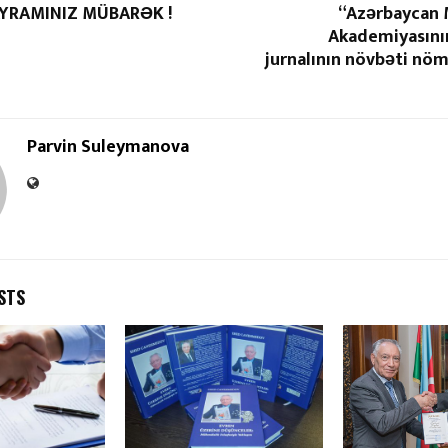
YRAMINIZ MÜBARƏK !
“Azərbaycan 
Akademiyasının
jurnalının növbəti nö
Parvin Suleymanova
STS