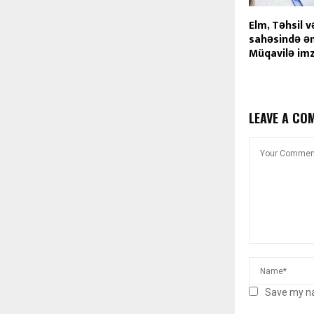
Elm, Təhsil 
sahəsində ə
Müqavilə imz
LEAVE A CO
Save my na