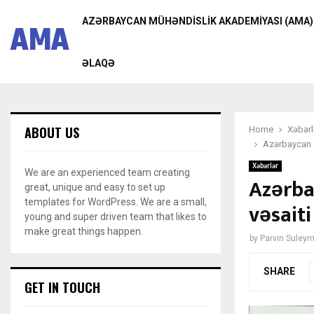
AZƏRBAYCAN MÜHƏNDISLIK AKADEMIYASI (AMA)
AMA
ƏLAQƏ
ABOUT US
Home
Xəbərl
Azərbaycan a
Xəbərlər
We are an experienced team creating
Azərba
great, unique and easy to set up
templates for WordPress. We are a small,
vəsaiti
young and super driven team that likes to
make great things happen.
by
Parvin Suley
SHARE
GET IN TOUCH