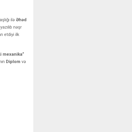
şlığı ilə
Əhəd
yazılıb nəşr
 etdiyi ilk
ki mexanika”
ının
Diplom
və