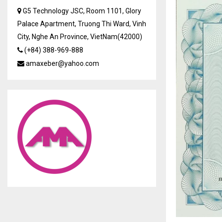
G5 Technology JSC, Room 1101, Glory
Palace Apartment, Truong Thi Ward, Vinh
City, Nghe An Province, VietNam(42000)
(+84) 388-969-888
amaxeber@yahoo.com