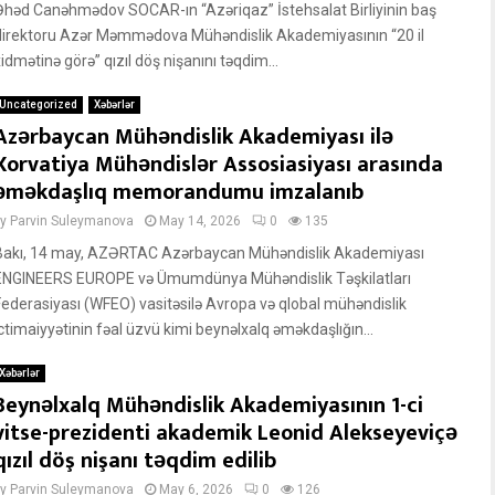
Əhəd Canəhmədov SOCAR-ın “Azəriqaz” İstehsalat Birliyinin baş
direktoru Azər Məmmədova Mühəndislik Akademiyasının “20 il
idmətinə görə” qızıl döş nişanını təqdim...
Uncategorized
Xəbərlər
Azərbaycan Mühəndislik Akademiyası ilə
Xorvatiya Mühəndislər Assosiasiyası arasında
əməkdaşlıq memorandumu imzalanıb
by
Parvin Suleymanova
May 14, 2026
0
135
Bakı, 14 may, AZƏRTAC Azərbaycan Mühəndislik Akademiyası
ENGINEERS EUROPE və Ümumdünya Mühəndislik Təşkilatları
Federasiyası (WFEO) vasitəsilə Avropa və qlobal mühəndislik
ictimaiyyətinin fəal üzvü kimi beynəlxalq əməkdaşlığın...
Xəbərlər
Beynəlxalq Mühəndislik Akademiyasının 1-ci
vitse-prezidenti akademik Leonid Alekseyeviçə
qızıl döş nişanı təqdim edilib
by
Parvin Suleymanova
May 6, 2026
0
126