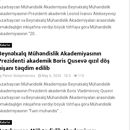
Azərbaycan Mühəndislik Akademiyası Beynəlxalq Mühəndislik
Akademiyasının Prezidenti akademik Leonid İvanov Alekseyeviçi
Azərbaycan və Beynəlxalq Mühəndislik Akademiyaları arasındakı
əməkdaşlığın inkişafına verdiyi böyük töhfəyə görə Mühəndislik
Akademiyasının “20...
Xəbərlər
Beynəlxalq Mühəndislik Akademiyasının
Prezidenti akademik Boris Qusevə qızıl döş
nişanı təqdim edilib
by
Parvin Suleymanova
May 6, 2026
0
110
Azərbaycan Mühəndislik Akademiyası Beynəlxalq Mühəndislik
Akademiyasının Prezidenti akademik Boris Vladimiroviç Qusevi
Azərbaycan və Beynəlxalq Mühəndislik Akademiyaları arasındakı
əməkdaşlığın inkişafına verdiyi böyük töhfəyə görə Mühəndislik
Akademiyasının “Fəxri mühəndis” ...
Xəbərlər