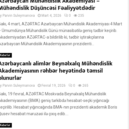
Azərbaycan Mühəndislik Akademiyası –
Mühəndislik Düşüncəsi Fəaliyyətdədir
by
Parvin Suleymanova
Mart 4, 2026
0
235
Bakı, 4 mart, AZƏRTAC Azərbaycan Mühəndislik Akademiyası 4 Mart
– Ümumdünya Mühəndislik Günü münasibətilə geniş tədbir keçirib.
Akademiyadan AZƏRTAC-a bildirilib ki, tədbir iştirakçılarına
Azərbaycan Mühəndislik Akademiyasının prezidenti...
Xəbərlər
Azərbaycanlı alimlər Beynəlxalq Mühəndislik
Akademiyasının rəhbər heyətində təmsil
olunurlar
by
Parvin Suleymanova
Fevral 19, 2026
0
265
Bakı, 19 fevral, AZƏRTAC Moskvada Beynəlxalq Mühəndislik
Akademiyasının (BMA) geniş tərkibdə hesabat-seçki yığıncağı
keçirilib. Hesabat yığıncağında BMA-nın prezidenti akademik Boris
usev hesabat məruzəsi ilə çıxış edib....
Xəbərlər