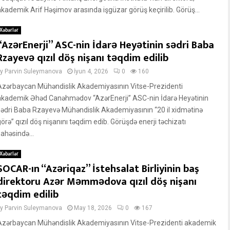
akademik Arif Həşimov arasında işgüzar görüş keçirilib. Görüş...
Xəbərlər
“AzərEnerji” ASC-nin İdarə Heyətinin sədri Baba
Rzayevə qızıl döş nişanı təqdim edilib
by
Parvin Suleymanova
İyun 4, 2026
0
160
Azərbaycan Mühəndislik Akademiyasının Vitse-Prezidenti
akademik Əhəd Canəhmədov “AzərEnerji” ASC-nin İdarə Heyətinin
sədri Baba Rzayevə Mühəndislik Akademiyasının “20 il xidmətinə
örə” qızıl döş nişanını təqdim edib. Görüşdə enerji təchizatı
ahəsində...
Xəbərlər
SOCAR-ın “Azəriqaz” İstehsalat Birliyinin baş
direktoru Azər Məmmədova qızıl döş nişanı
təqdim edilib
by
Parvin Suleymanova
May 18, 2026
0
167
Azərbaycan Mühəndislik Akademiyasının Vitse-Prezidenti akademik