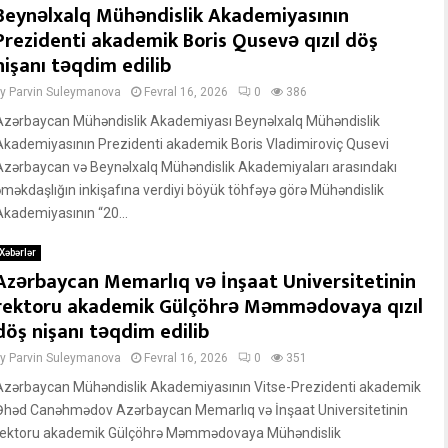
Beynəlxalq Mühəndislik Akademiyasının
Prezidenti akademik Boris Qusevə qızıl döş
nişanı təqdim edilib
by
Parvin Suleymanova
Fevral 16, 2026
0
386
Azərbaycan Mühəndislik Akademiyası Beynəlxalq Mühəndislik
Akademiyasının Prezidenti akademik Boris Vladimiroviç Qusevi
Azərbaycan və Beynəlxalq Mühəndislik Akademiyaları arasındakı
əməkdaşlığın inkişafına verdiyi böyük töhfəyə görə Mühəndislik
Akademiyasının “20...
Xəbərlər
Azərbaycan Memarlıq və İnşaat Universitetinin
rektoru akademik Gülçöhrə Məmmədovaya qızıl
döş nişanı təqdim edilib
by
Parvin Suleymanova
Fevral 16, 2026
0
351
Azərbaycan Mühəndislik Akademiyasının Vitse-Prezidenti akademik
Əhəd Canəhmədov Azərbaycan Memarlıq və İnşaat Universitetinin
rektoru akademik Gülçöhrə Məmmədovaya Mühəndislik