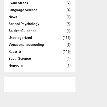
o
Exam Strees
(2)
r
R
Language Science
(4)
:
C
News
(1)
School Psychology
(6)
H
Student Guidance
(4)
Uncategorized
(136)
Vocational counseling
(5)
Xəbərlər
(119)
Youth Science
(4)
Новости
(1)
.