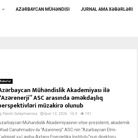
AZƏRBAYCAN MÜHƏNDİSİ
JURNAL AMA XƏBƏRLƏRI
Xəbərlər
Azərbaycan Mühəndislik Akademiyası ilə
“Azərenerji” ASC arasında əməkdaşlıq
perspektivləri müzakirə olunub
by
Parvin Suleymanova
İyun 12, 2026
0
101
Azərbaycan Mühəndislik Akademiyasının vitse-prezidenti, akademik
Əhəd Canəhmədov ilə “Azərenerji” ASC-nin “Azərbaycan Elmi-
Tədqiqat və Layihə-Axtarış Energetika İnstitutu”nun direktoru,