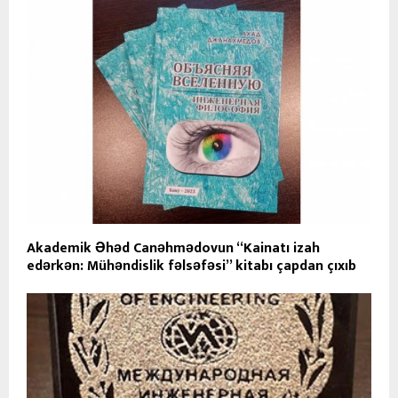
Akademik Əhəd Canəhmədovun “Kainatı izah
edərkən: Mühəndislik fəlsəfəsi” kitabı çapdan çıxıb