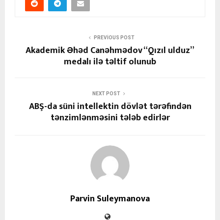
PREVIOUS POST
Akademik Əhəd Canəhmədov “Qızıl ulduz”
medalı ilə təltif olunub
NEXT POST
ABŞ-da süni intellektin dövlət tərəfindən
tənzimlənməsini tələb edirlər
Parvin Suleymanova