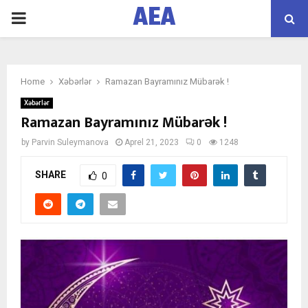
AEA
PRIMARY
MENU
Home
Xəbərlər
Ramazan Bayramınız Mübarək !
Xəbərlər
Ramazan Bayramınız Mübarək !
by
Parvin Suleymanova
Aprel 21, 2023
0
1248
SHARE
0