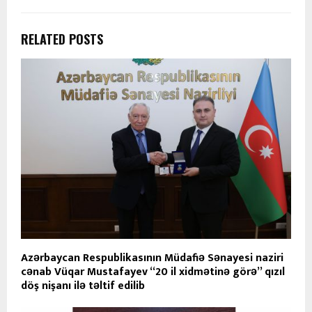
RELATED POSTS
Azərbaycan Respublikasının Müdafiə Sənayesi naziri
cənab Vüqar Mustafayev “20 il xidmətinə görə” qızıl
döş nişanı ilə təltif edilib