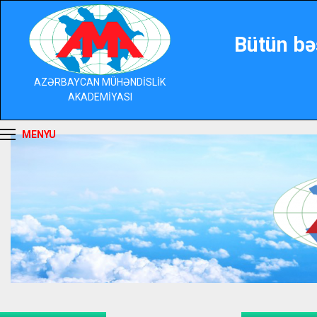
Bütün bə
AZƏRBAYCAN MÜHƏNDİSLİK
AKADEMİYASI
MENYU