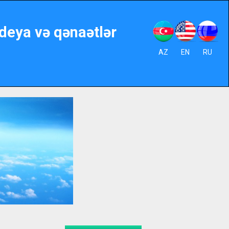
ideya və qənaətlər
AZ
EN
RU