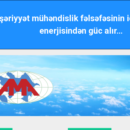
şəriyyət mühəndislik fəlsəfəsinin 
enerjisindən güc alır…