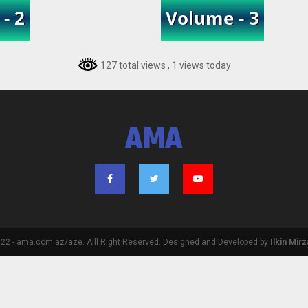
127 total views
, 1 views today
AMA
2 - ama.com.az/aze. Alll Right Reserved. Designed and Developed by
Ilkin Mir